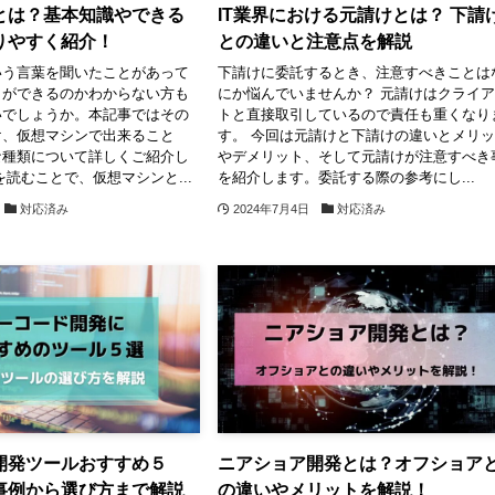
とは？基本知識やできる
IT業界における元請けとは？ 下請
りやすく紹介！
との違いと注意点を解説
いう言葉を聞いたことがあって
下請けに委託するとき、注意すべきことは
とができるのかわからない方も
にか悩んでいませんか？ 元請けはクライ
いでしょうか。本記事ではその
トと直接取引しているので責任も重くなり
け、仮想マシンで出来ること
す。 今回は元請けと下請けの違いとメリ
な種類について詳しくご紹介し
やデメリット、そして元請けが注意すべき
を読むことで、仮想マシンと...
を紹介します。委託する際の参考にし...
対応済み
2024年7月4日
対応済み
開発ツールおすすめ５
ニアショア開発とは？オフショア
事例から選び方まで解説
の違いやメリットを解説！