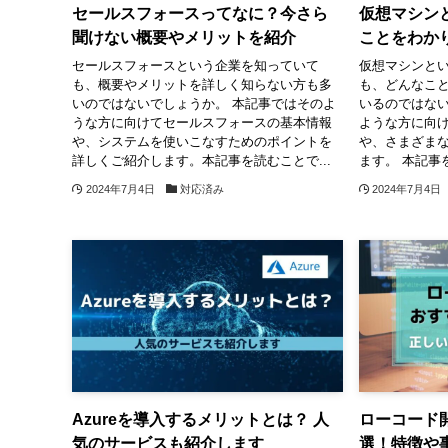
セールスフォースってなに？今さら
仮想マシン
聞けない概要やメリットを紹介
ことをわか
セールスフォースという企業を知っていて
仮想マシンと
も、概要やメリットを詳しく知らない方も多
も、どんなこ
いのではないでしょうか。 本記事ではそのよ
いるのではな
うな方に向けてセールスフォースの基本情報
ような方に向
や、システムを使いこなすためのポイントを
や、さまざま
詳しくご紹介します。本記事を読むことで...
ます。 本記事
2024年7月4日
対応済み
2024年7月4日
Azureを導入するメリットとは？ 人
ローコード
気のサービスも紹介します
選！特徴や