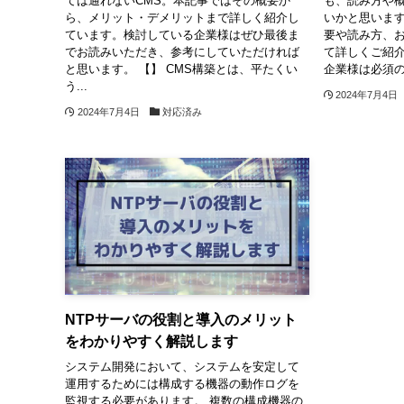
ては通れないCMS。本記事ではその概要か
も、読み方や
ら、メリット・デメリットまで詳しく紹介し
いかと思います。
ています。検討している企業様はぜひ最後ま
要や読み方、
でお読みいただき、参考にしていただければ
て詳しくご紹
と思います。 【】 CMS構築とは、平たくい
企業様は必須の
う...
2024年7月4日
2024年7月4日
対応済み
NTPサーバの役割と導入のメリット
をわかりやすく解説します
システム開発において、システムを安定して
運用するためには構成する機器の動作ログを
監視する必要があります。 複数の構成機器の