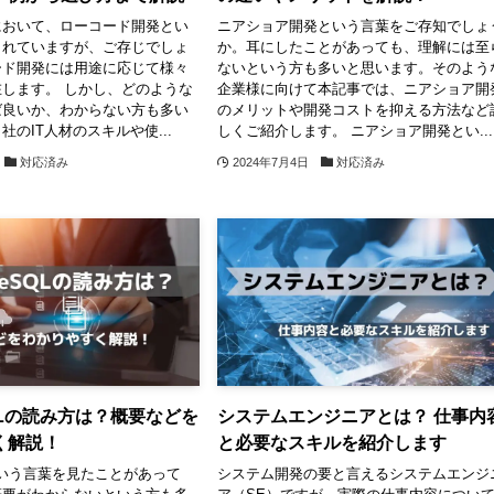
において、ローコード開発とい
ニアショア開発という言葉をご存知でしょ
されていますが、ご存じでしょ
か。耳にしたことがあっても、理解には至
ード開発には用途に応じて様々
ないという方も多いと思います。そのよう
します。 しかし、どのような
企業様に向けて本記事では、ニアショア開
ば良いか、わからない方も多い
のメリットや開発コストを抑える方法など
のIT人材のスキルや使...
しくご紹介します。 ニアショア開発とい...
対応済み
2024年7月4日
対応済み
eSQLの読み方は？概要などを
システムエンジニアとは？ 仕事内
く解説！
と必要なスキルを紹介します
QLという言葉を見たことがあって
システム開発の要と言えるシステムエンジ