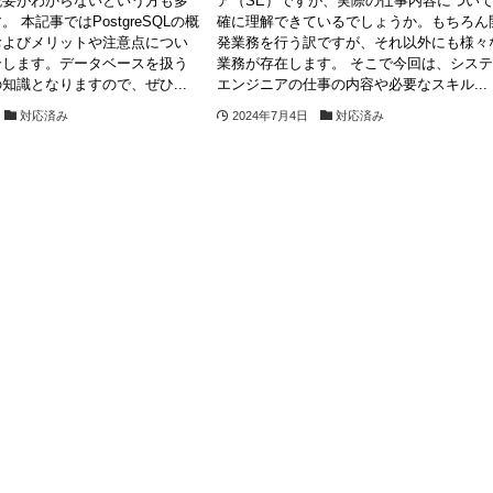
概要がわからないという方も多
ア（SE）ですが、実際の仕事内容につい
 本記事ではPostgreSQLの概
確に理解できているでしょうか。もちろん
およびメリットや注意点につい
発業務を行う訳ですが、それ以外にも様々
介します。データベースを扱う
業務が存在します。 そこで今回は、シス
知識となりますので、ぜひ...
エンジニアの仕事の内容や必要なスキル...
対応済み
2024年7月4日
対応済み