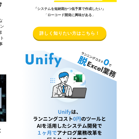
け
「システムを短納期かつ低予算で作成したい」
「
ローコード開発に興味がある
」
な
アン
ま
詳しく知りたい方はこちら！
ット
事
と