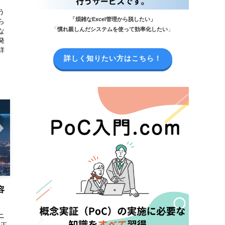
う
「煩雑なExcel管理から脱したい」
ら
「
慣れ親しんだシステムを使って効率化したい
」
な
発
詳
詳しく知りたい方はこちら！
容
ニ