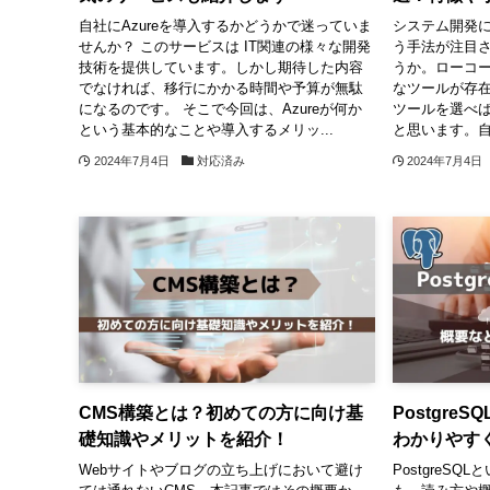
自社にAzureを導入するかどうかで迷っていま
システム開発
せんか？ このサービスは IT関連の様々な開発
う手法が注目
技術を提供しています。しかし期待した内容
うか。ローコ
でなければ、移行にかかる時間や予算が無駄
なツールが存在
になるのです。 そこで今回は、Azureが何か
ツールを選べ
という基本的なことや導入するメリッ...
と思います。自社
2024年7月4日
対応済み
2024年7月4日
CMS構築とは？初めての方に向け基
Postgr
礎知識やメリットを紹介！
わかりやす
Webサイトやブログの立ち上げにおいて避け
PostgreS