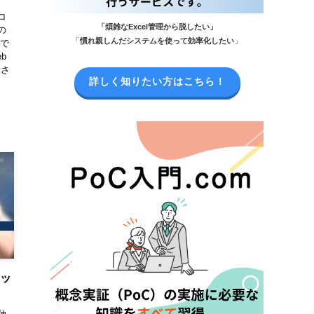
コ
「煩雑なExcel管理から脱したい」
の
「
慣れ親しんだシステムを使って効率化したい
」
中で
b
用さ
詳しく知りたい方はこちら！
リッ