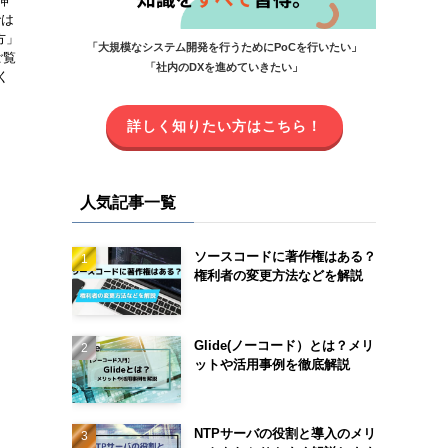
伸
では
方」
「大規模なシステム開発を行うためにPoCを行いたい」
ご覧
「社内のDXを進めていきたい」
く
詳しく知りたい方はこちら！
人気記事一覧
ソースコードに著作権はある？
権利者の変更方法などを解説
Glide(ノーコード）とは？メリ
ットや活用事例を徹底解説
NTPサーバの役割と導入のメリ