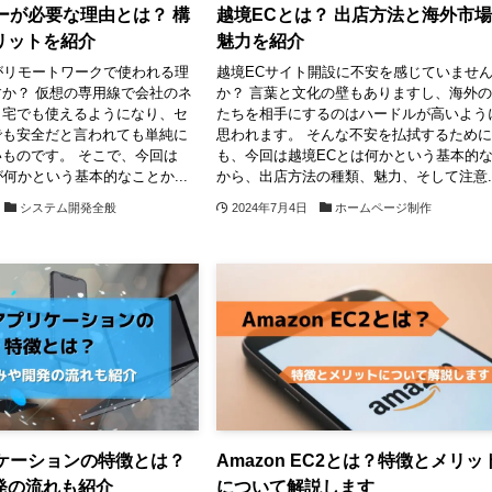
ーが必要な理由とは？ 構
越境ECとは？ 出店方法と海外市
リットを紹介
魅力を紹介
がリモートワークで使われる理
越境ECサイト開設に不安を感じていませ
か？ 仮想の専用線で会社のネ
か？ 言葉と文化の壁もありますし、海外
自宅でも使えるようになり、セ
たちを相手にするのはハードルが高いよう
でも安全だと言われても単純に
思われます。 そんな不安を払拭するため
ものです。 そこで、今回は
も、今回は越境ECとは何かという基本的
が何かという基本的なことか...
から、出店方法の種類、魅力、そして注意..
システム開発全般
2024年7月4日
ホームページ制作
リケーションの特徴とは？
Amazon EC2とは？特徴とメリッ
発の流れも紹介
について解説します