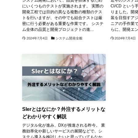
システム開発において、品質を担保するため
近年のシステ
にいくつものテストが実施されます。 実際の
CI/CD と
開発工程では目的の異なる複数の種類のテス
りました。開
トを行いますが、その中でも結合テストは厳
装を目指すア
密に行う必要がある重要な作業です。 システ
ニアの手作業で
ム全体の品質と開発プロジェクトの進...
らに、開発エン
2024年7月4日
システム開発全般
2024年7月4日
SIerとはなにか？外注するメリットな
どわかりやすく解説
デジタル化が進み、DXが推進される昨今。 業
務効率化や新しいサービスの展開などで、シ
ステム導入を検討したいと思っていてもなか