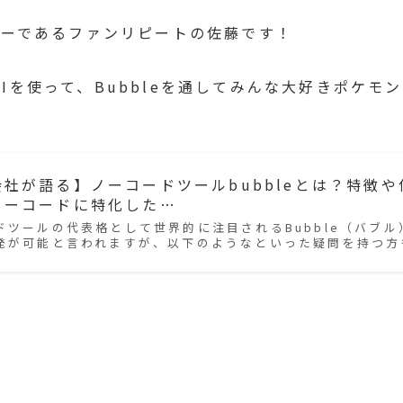
ューであるファンリピートの佐藤です！
うAPIを使って、Bubbleを通してみんな大好きポケ
社が語る】ノーコードツールbubbleとは？特徴や使
ローコードに特化した…
ドツールの代表格として世界的に注目されるBubble（バブ
発が可能と言われますが、以下のようなといった疑問を持つ方