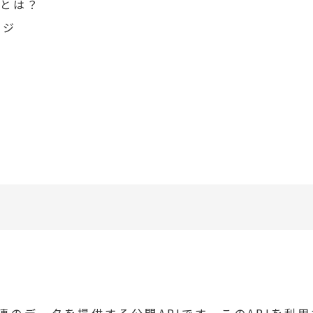
PIとは？
ージ
ン関連のデータを提供する公開APIです。このAPIを