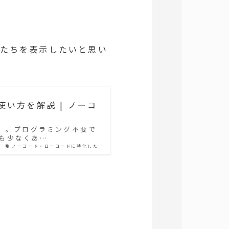
モンたちを表示したいと思い
い方を解説 | ノーコ
ル）。プログラミング不要で
も少なくあ…
ノーコード・ローコードに特化した…