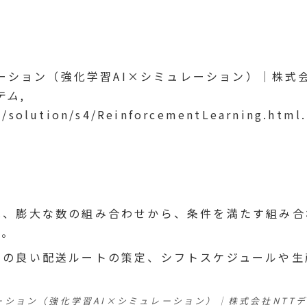
ーション（強化学習AI×シミュレーション）｜株式
テム
,
p/solution/s4/ReinforcementLearning.html.
は、膨大な数の組み合わせから、条件を満たす組み合
す。
率の良い配送ルートの策定、シフトスケジュールや生
。
ション（強化学習AI×シミュレーション）｜株式会社NTTデ