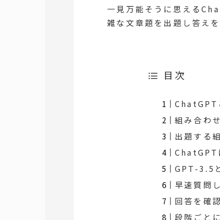
一見万能そうに思えるCha
雑な文章題を出題し答えを
目次
ChatGP
組み合わ
出題する
ChatGP
GPT-3.
早速質問して
回答を確
段階ごと