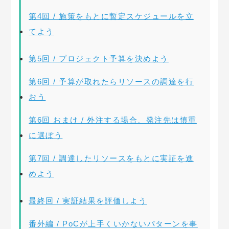
第4回 / 施策をもとに暫定スケジュールを立
てよう
第5回 / プロジェクト予算を決めよう
第6回 / 予算が取れたらリソースの調達を行
おう
第6回 おまけ / 外注する場合、発注先は慎重
に選ぼう
第7回 / 調達したリソースをもとに実証を進
めよう
最終回 / 実証結果を評価しよう
番外編 / PoCが上手くいかないパターンを事