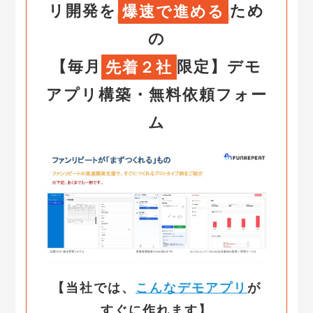
リ開発を
爆速で進める
ため
の
【毎月
先着２社
限定】
デモ
アプリ構築・無料依頼フォー
ム
【当社では、
こんなデモアプリ
が
すぐに作れます】