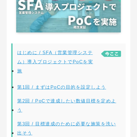
はじめに / SFA（営業管理システ
ム）導入プロジェクトでPoCを実
施
第1回 / まずはPoCの目的を設定しよう
第2回 / PoCで達成したい数値目標を定めよ
う
第3回 / 目標達成のために必要な施策を洗い
出そう