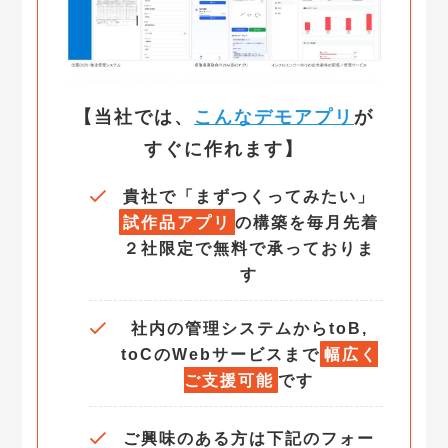
【当社では、
こんなデモアプリ
が
すぐに作れます】
貴社で「まずつくってみたい」
試作品
アプリ
の構築を毎月先着
２社限定で無料で承っておりま
す
社内の管理システムからtoB,
toCのWebサービスまで
幅広く
ご支援可能
です
ご興味のある方は下記のフォー